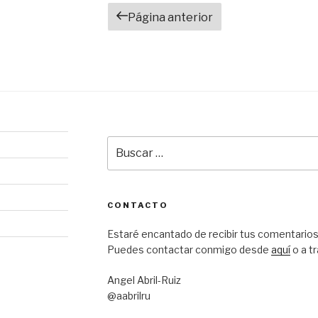
Navegación
Página anterior
de
entradas
Buscar
por:
CONTACTO
Estaré encantado de recibir tus comentarios
Puedes contactar conmigo desde
aquí
o a t
Angel Abril-Ruiz
@aabrilru