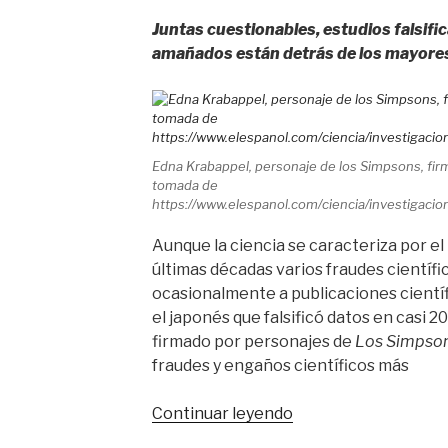
Juntas cuestionables, estudios falsif
amañados están detrás de los mayores 
Edna Krabappel, personaje de los Simpsons, firm
tomada de
https://www.elespanol.com/ciencia/investigac
Aunque la ciencia se caracteriza por el r
últimas décadas varios fraudes científi
ocasionalmente a publicaciones científ
el japonés que falsificó datos en casi 2
firmado por personajes de
Los Simpso
fraudes y engaños científicos más
Continuar leyendo
«Estos
son