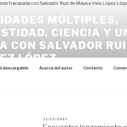
IDADES MÚLTIPLES,
STIDAD, CIENCIA Y U
A CON SALVADOR RUI
PEZ LÓPEZ
de con el fraude científico: manipulación de datos, trucos
l descargable
Acerca del autor
Contacto
Coment
on los ingredientes de la tercera parte de este librito
PUBLICADO
11/12/2017
EL