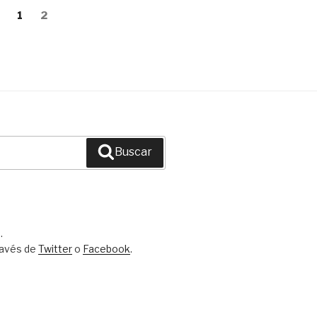
Página
1
Página
2
Buscar
.
ravés de
Twitter
o
Facebook
.