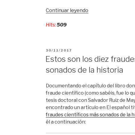
Continuar leyendo
«7
años
Hits:
509
de
cárcel
para
un
PUBLICADO
30/11/2017
ex
EL
Estos son los diez fraude
directivo
sonados de la historia
de
Volkswagen»
Documentando el capítulo del libro dond
fraude científico (como sabéis, fue lo 
tesis doctoral con Salvador Ruiz de Ma
encontrado un artículo en El español tit
fraudes científicos más sonados de la h
él a continuación: