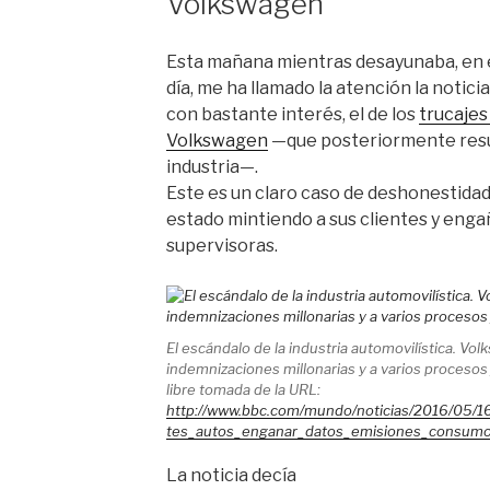
Volkswagen
Esta mañana mientras desayunaba, en el
día, me ha llamado la atención la notici
con bastante interés, el de los
trucajes
Volkswagen
—que posteriormente result
industria—.
Este es un claro caso de deshonestidad
estado mintiendo a sus clientes y enga
supervisoras.
El escándalo de la industria automovilística. Vo
indemnizaciones millonarias y a varios procesos 
libre tomada de la URL:
http://www.bbc.com/mundo/noticias/2016/05/
tes_autos_enganar_datos_emisiones_consum
La noticia decía