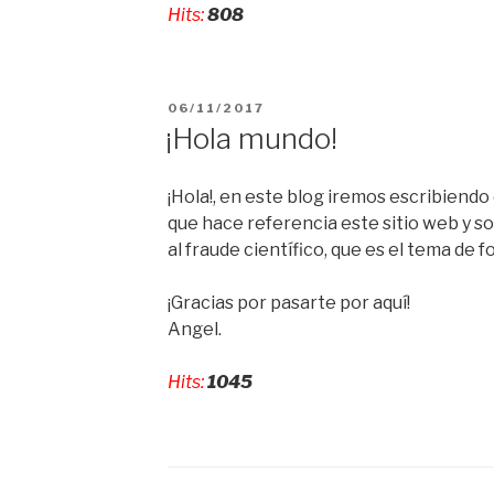
Hits:
808
los
diez
fraudes
científicos
PUBLICADO
06/11/2017
más
EL
¡Hola mundo!
sonados
de
¡Hola!, en este blog iremos escribiendo 
la
que hace referencia este sitio web y s
historia»
al fraude científico, que es el tema de 
¡Gracias por pasarte por aquí!
Angel.
Hits:
1045