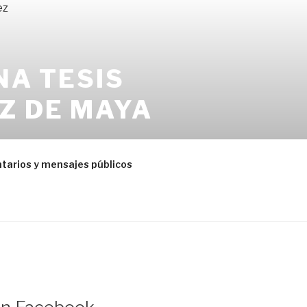
NA TESIS
Z DE MAYA
 metodológicos y más
arios y mensajes públicos