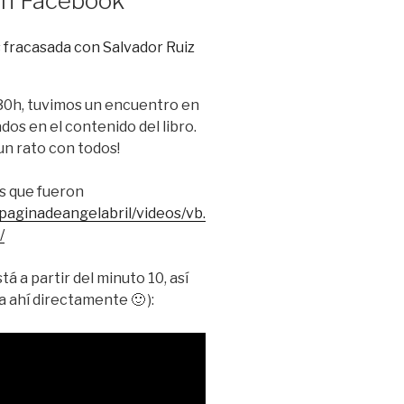
en Facebook
3:30h, tuvimos un encuentro en
s en el contenido del libro.
un rato con todos!
s que fueron
aginadeangelabril/videos/vb.
/
tá a partir del minuto 10, así
 ahí directamente 🙂 ):