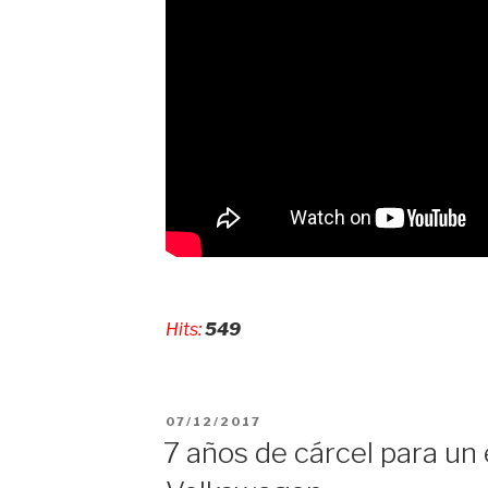
Hits:
549
PUBLICADO
07/12/2017
EL
7 años de cárcel para un 