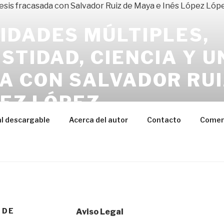
IDADES MÚLTIPLES,
STIDAD, CIENCIA Y U
A CON SALVADOR RUI
PEZ LÓPEZ
de con el fraude científico: manipulación de datos, trucos
l descargable
Acerca del autor
Contacto
Coment
on los ingredientes de la tercera parte de este librito
 DE
Aviso Legal