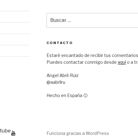
Buscar
por:
CONTACTO
Estaré encantado de recibir tus comentarios
Puedes contactar conmigo desde
aquí
o a t
Angel Abril-Ruiz
@aabrilru
Hecho en España 🙂
tube
Funciona gracias a WordPress