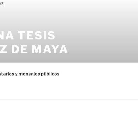
NA TESIS
Z DE MAYA
 metodológicos y más
arios y mensajes públicos