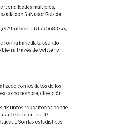
Personalidades múltiples,
acasada con Salvador Ruiz de
ngel Abril Ruiz, DNI 775683xxx,
de forma inmediata usando
o bien a través de
twitter
o
izado con los datos de los
tales como nombre, dirección,
os distintos repositorios donde
itante tal como su IP,
sitadas… Son las estadísticas