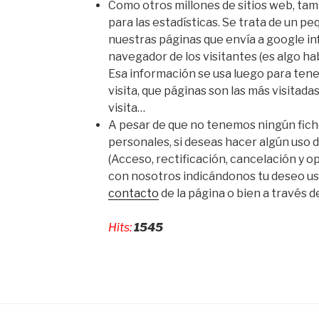
Como otros millones de sitios web, ta
para las estadísticas. Se trata de un p
nuestras páginas que envía a google in
navegador de los visitantes (es algo ha
Esa información se usa luego para tene
visita, que páginas son las más visitada
visita…
A pesar de que no tenemos ningún fic
personales, si deseas hacer algún uso
(Acceso, rectificación, cancelación y o
con nosotros indicándonos tu deseo u
contacto
de la página o bien a través 
Hits:
1545