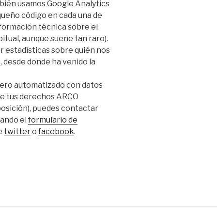
mbién usamos Google Analytics
equeño código en cada una de
formación técnica sobre el
bitual, aunque suene tan raro).
r estadísticas sobre quién nos
s, desde donde ha venido la
hero automatizado con datos
 de tus derechos ARCO
posición), puedes contactar
sando el
formulario de
de
twitter
o
facebook
.