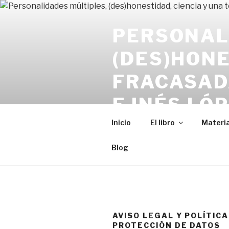
Saltar
al
PERSONAL
contenido
(DES)HONE
FRACASAD
E INÉS LÓ
Salvador Ruiz de Maya sorpren
Inicio
El libro
Materia
comportamientos deshonestos s
Blog
AVISO LEGAL Y POLÍTICA
PROTECCIÓN DE DATOS