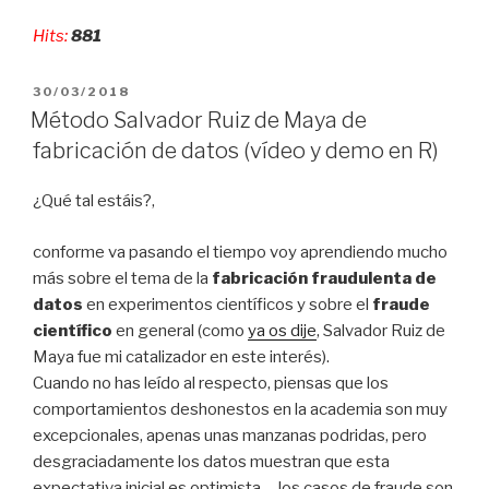
y
Hits:
881
el
apoyo
al
PUBLICADO
30/03/2018
EL
FRAUDE
Método Salvador Ruiz de Maya de
científico
fabricación de datos (vídeo y demo en R)
#AEMARK18»
¿Qué tal estáis?,
conforme va pasando el tiempo voy aprendiendo mucho
más sobre el tema de la
fabricación fraudulenta de
datos
en experimentos científicos y sobre el
fraude
científico
en general (como
ya os dije
, Salvador Ruiz de
Maya fue mi catalizador en este interés).
Cuando no has leído al respecto, piensas que los
comportamientos deshonestos en la academia son muy
excepcionales, apenas unas manzanas podridas, pero
desgraciadamente los datos muestran que esta
expectativa inicial es optimista —los casos de fraude son