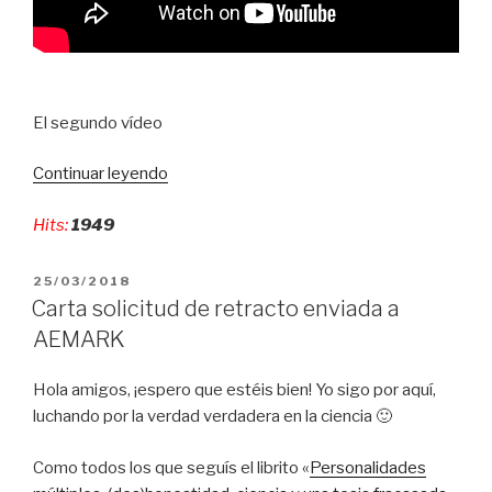
El segundo vídeo
Continuar leyendo
«Método
Salvador
Hits:
1949
Ruiz
de
Maya
PUBLICADO
25/03/2018
EL
de
Carta solicitud de retracto enviada a
fabricación
AEMARK
de
datos
Hola amigos, ¡espero que estéis bien! Yo sigo por aquí,
(vídeo
luchando por la verdad verdadera en la ciencia 🙂
y
demo
Como todos los que seguís el librito «
Personalidades
en