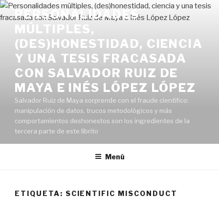
Saltar
PERSONALIDADES
al
MÚLTIPLES,
contenido
(DES)HONESTIDAD, CIENCIA
Y UNA TESIS FRACASADA
CON SALVADOR RUIZ DE
MAYA E INÉS LÓPEZ LÓPEZ
Salvador Ruiz de Maya sorprende con el fraude científico:
manipulación de datos, trucos metodológicos y más
comportamientos deshonestos son los ingredientes de la
tercera parte de este librito
Menú
ETIQUETA:
SCIENTIFIC MISCONDUCT