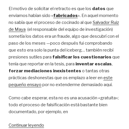
El motivo de solicitar el retracto es que los
datos
que
enviamos habían sido «
fabricados
». En aquel momento
no sabía que el proceso de cocinado al que
Salvador Ruiz
de Maya
(el responsable del equipo de investigación)
sometía los datos era un fraude, algo que descubrí con el
paso de los meses —poco después fui comprobando
que esto era solo la punta del iceberg… también recibí
presiones sutiles para
falsificar los cuestionarios
que
tenía que reportar en la tesis, para
inventar escalas
,
forzar mediaciones inexistentes
o tantas otras
prácticas deshonestas que os emplazo a leer en
este
pequeño ensayo
por no extenderme demasiado aquí.
Como cabe esperar, esta no es una acusación «gratuita»;
todo el proceso de falsificación está bastante bien
documentado, por ejemplo, en
Continuar leyendo
«AEMARK