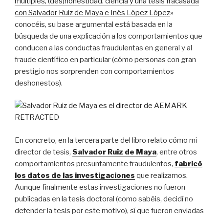
múltiples, (des)honestidad, ciencia y una tesis fracasada
R)»
con Salvador Ruiz de Maya e Inés López López
»
conocéis, su base argumental está basada en la
búsqueda de una explicación a los comportamientos que
conducen a las conductas fraudulentas en general y al
fraude científico en particular (cómo personas con gran
prestigio nos sorprenden con comportamientos
deshonestos).
En concreto, en la tercera parte del libro relato cómo mi
director de tesis,
Salvador Ruiz de Maya
, entre otros
comportamientos presuntamente fraudulentos,
fabricó
los datos de las investigaciones
que realizamos.
Aunque finalmente estas investigaciones no fueron
publicadas en la tesis doctoral (como sabéis, decidí no
defender la tesis por este motivo), sí que fueron enviadas