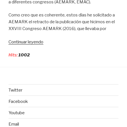
a diferentes congresos (AEMARK, EMAC).
Como creo que es coherente, estos días he solicitado a
AEMARK el retracto de la publicación que hicimos en el
XXVIII Congreso AEMARK (2016), que llevaba por
Continuar leyendo
«Carta
solicitud
Hits:
1002
de
retracto
enviada
a
AEMARK»
Twitter
Facebook
Youtube
Email