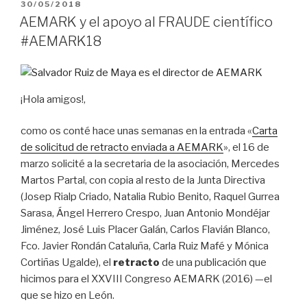
PUBLICADO
30/05/2018
EL
AEMARK y el apoyo al FRAUDE científico
#AEMARK18
¡Hola amigos!,
como os conté hace unas semanas en la entrada «
Carta
de solicitud de retracto enviada a AEMARK
», el 16 de
marzo solicité a la secretaria de la asociación, Mercedes
Martos Partal, con copia al resto de la Junta Directiva
(Josep Rialp Criado, Natalia Rubio Benito, Raquel Gurrea
Sarasa, Ángel Herrero Crespo, Juan Antonio Mondéjar
Jiménez, José Luis Placer Galán, Carlos Flavián Blanco,
Fco. Javier Rondán Cataluña, Carla Ruiz Mafé y Mónica
Cortiñas Ugalde), el
retracto
de una publicación que
hicimos para el XXVIII Congreso AEMARK (2016) —el
que se hizo en León.