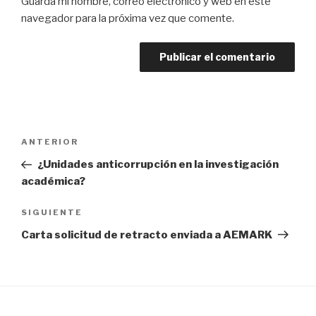
Guarda mi nombre, correo electrónico y web en este
navegador para la próxima vez que comente.
Navegación
ANTERIOR
Entrada
de
anterior:
¿Unidades anticorrupción en la investigación
entradas
académica?
SIGUIENTE
Siguiente
entrada
Carta solicitud de retracto enviada a AEMARK