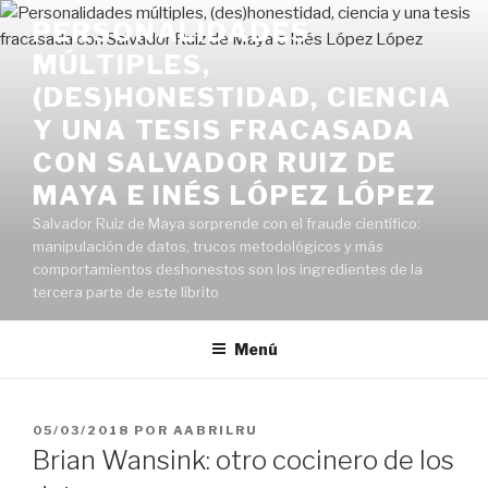
Saltar
PERSONALIDADES
al
MÚLTIPLES,
contenido
(DES)HONESTIDAD, CIENCIA
Y UNA TESIS FRACASADA
CON SALVADOR RUIZ DE
MAYA E INÉS LÓPEZ LÓPEZ
Salvador Ruiz de Maya sorprende con el fraude científico:
manipulación de datos, trucos metodológicos y más
comportamientos deshonestos son los ingredientes de la
tercera parte de este librito
Menú
PUBLICADO
05/03/2018
POR
AABRILRU
EL
Brian Wansink: otro cocinero de los